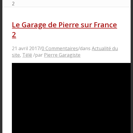
2
Le Garage de Pierre sur France
2
21 avril 2017
/
0 Commentaires
/
dans
Actualité du
site
,
Télé
/
par
Pierre Garagiste