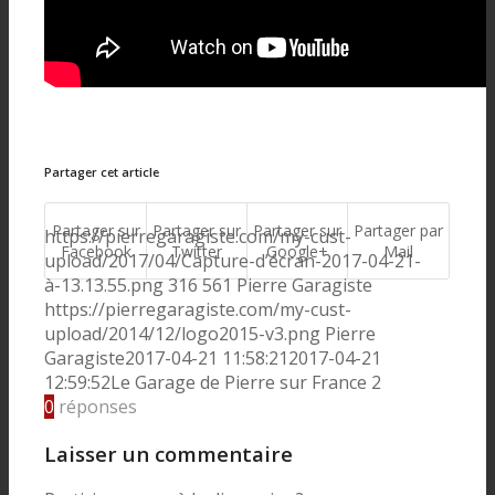
Partager cet article
Partager sur
Partager sur
Partager sur
Partager par
https://pierregaragiste.com/my-cust-
Facebook
Twitter
Google+
Mail
upload/2017/04/Capture-d’écran-2017-04-21-
à-13.13.55.png
316
561
Pierre Garagiste
https://pierregaragiste.com/my-cust-
upload/2014/12/logo2015-v3.png
Pierre
Garagiste
2017-04-21 11:58:21
2017-04-21
12:59:52
Le Garage de Pierre sur France 2
0
réponses
Laisser un commentaire