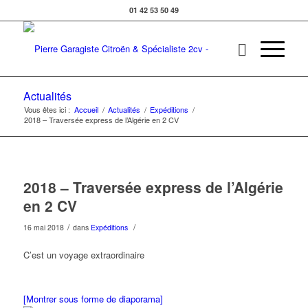
01 42 53 50 49
Actualités
Vous êtes ici :
Accueil
/
Actualités
/
Expéditions
/
2018 – Traversée express de l’Algérie en 2 CV
2018 – Traversée express de l’Algérie
en 2 CV
/
/
16 mai 2018
dans
Expéditions
C’est un voyage extraordinaire
[Montrer sous forme de diaporama]