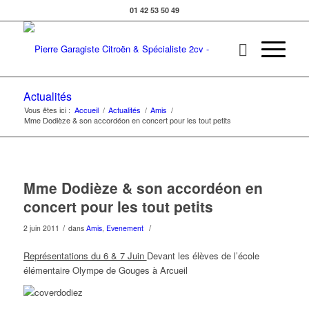
01 42 53 50 49
Actualités
Vous êtes ici :
Accueil
/
Actualités
/
Amis
/
Mme Dodièze & son accordéon en concert pour les tout petits
Mme Dodièze & son accordéon en
concert pour les tout petits
/
/
2 juin 2011
dans
Amis
,
Evenement
Représentations du 6 & 7 Juin
Devant les élèves de l’école
élémentaire Olympe de Gouges à Arcueil