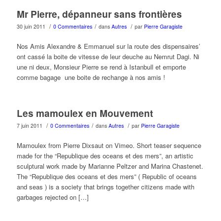
Mr Pierre, dépanneur sans frontières
/
/
/
30 juin 2011
0 Commentaires
dans
Autres
par
Pierre Garagiste
Nos Amis Alexandre & Emmanuel sur la route des dispensaires’
ont cassé la boite de vitesse de leur deuche au Nemrut Dagi. Ni
une ni deux, Monsieur Pierre se rend à Istanbull et emporte
comme bagage une boite de rechange à nos amis !
Les mamoulex en Mouvement
/
/
/
7 juin 2011
0 Commentaires
dans
Autres
par
Pierre Garagiste
Mamoulex from Pierre Dixsaut on Vimeo. Short teaser sequence
made for the “Republique des oceans et des mers”, an artistic
sculptural work made by Marianne Peltzer and Marina Chastenet.
The “Republique des oceans et des mers” ( Republic of oceans
and seas ) is a society that brings together citizens made with
garbages rejected on […]